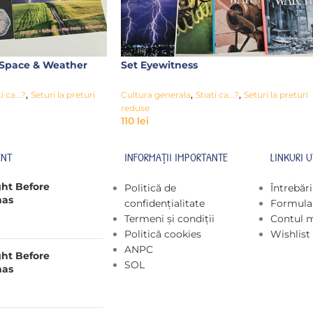
 Space & Weather
Set Eyewitness
,
,
,
i ca...?
Seturi la preturi
Cultura generala
Stiati ca...?
Seturi la preturi
reduse
110
lei
ENT
INFORMAȚII IMPORTANTE
LINKURI U
ght Before
Politică de
Întrebăr
mas
confidențialitate
Formular
Termeni și condiții
Contul 
Politică cookies
Wishlist
ANPC
ght Before
SOL
mas