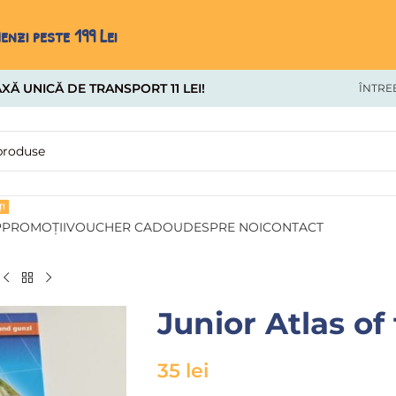
nzi peste 199 Lei
XĂ UNICĂ DE TRANSPORT 11 LEI!
ÎNTRE
I
P
PROMOȚII
VOUCHER CADOU
DESPRE NOI
CONTACT
Junior Atlas of
35
lei