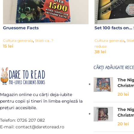
Gruesome Facts
Set 100 facts on…
,
,
Cultura generala
Stiati ca...?
Cultura generala
Stiat
15
lei
reduse
38
lei
CĂRȚI ADĂUGATE REC
The Ni
Christ
20
lei
Magazin online cu cărți deja-iubite
pentru copii și tineri în limba engleză la
prețuri accesibile.
The Ni
Christ
Telefon: 0726 207 082
20
lei
E-mail: contact@daretoread.ro