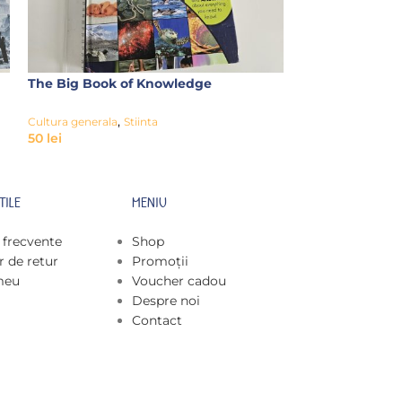
The Big Book of Knowledge
Wind and Wat
,
,
Cultura generala
Stiinta
Cultura generala
50
lei
9
lei
TILE
MENIU
i frecvente
Shop
 de retur
Promoții
meu
Voucher cadou
Despre noi
Contact