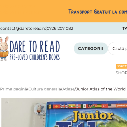
Skip to navigation
Transport Gratuit la come
Skip to main content
contact@daretoread.ro
0726 207 082
TA
CATEGORII
NOUTĂȚ
SHO
Prima pagină
Cultura generala
Atlase
Junior Atlas of the World