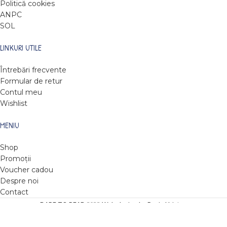
Politică cookies
ANPC
SOL
LINKURI UTILE
Întrebări frecvente
Formular de retur
Contul meu
Wishlist
MENIU
Shop
Promoții
Voucher cadou
Despre noi
Contact
DARE TO READ
2022
Web design by Roxie Hristev
.