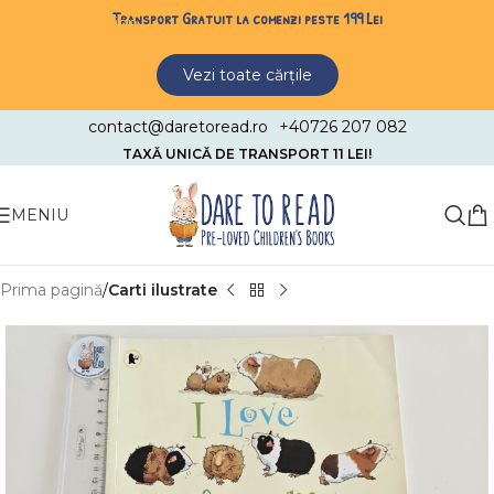
Transport Gratuit la comenzi peste 199 Lei
Skip to navigation
Skip to main content
Vezi toate cărțile
contact@daretoread.ro
+40726 207 082
TAXĂ UNICĂ DE TRANSPORT 11 LEI!
MENIU
Prima pagină
Carti ilustrate