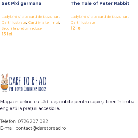
Set Pixi germana
The Tale of Peter Rabbit
,
,
Ladybird si alte carti de buzunar
Ladybird si alte carti de buzunar
,
,
Carti ilustrate
Carti in alte limbi
Carti ilustrate
12
lei
Seturi la preturi reduse
15
lei
Magazin online cu cărți deja-iubite pentru copii și tineri în limba
engleză la prețuri accesibile.
Telefon: 0726 207 082
E-mail: contact@daretoread.ro