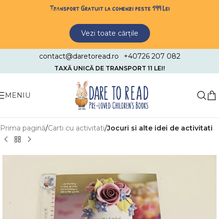
Transport Gratuit la comenzi peste 199 Lei
Skip to navigation
Skip to main content
Vezi toate cărțile
contact@daretoread.ro
+40726 207 082
TAXĂ UNICĂ DE TRANSPORT 11 LEI!
MENIU
Prima pagină
Carti cu activitati
Jocuri si alte idei de activitati