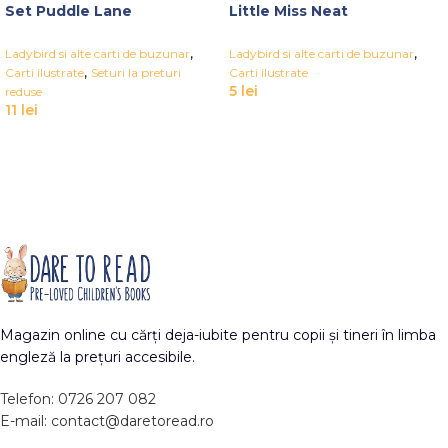
Set Puddle Lane
Little Miss Neat
,
,
Ladybird si alte carti de buzunar
Ladybird si alte carti de buzunar
,
Carti ilustrate
Seturi la preturi
Carti ilustrate
5
lei
reduse
11
lei
Magazin online cu cărți deja-iubite pentru copii și tineri în limba
engleză la prețuri accesibile.
Telefon: 0726 207 082
E-mail: contact@daretoread.ro