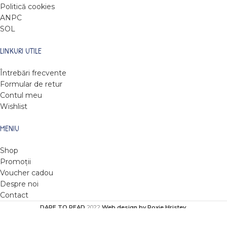
Politică cookies
ANPC
SOL
LINKURI UTILE
Întrebări frecvente
Formular de retur
Contul meu
Wishlist
MENIU
Shop
Promoții
Voucher cadou
Despre noi
Contact
DARE TO READ
2022
Web design by Roxie Hristev
.