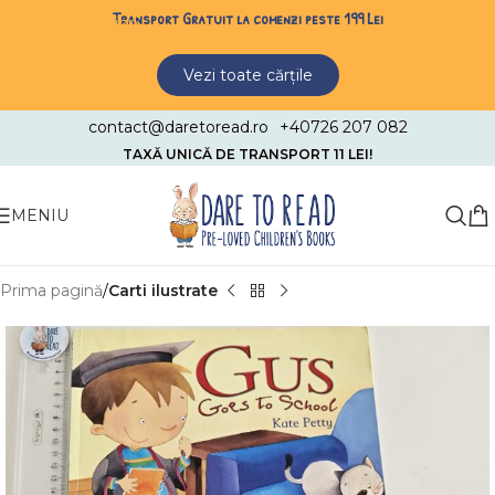
Transport Gratuit la comenzi peste 199 Lei
Skip to navigation
Skip to main content
Vezi toate cărțile
contact@daretoread.ro
+40726 207 082
TAXĂ UNICĂ DE TRANSPORT 11 LEI!
MENIU
Prima pagină
Carti ilustrate