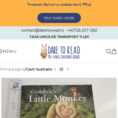
Transport Gratuit la comenzi peste 199 Lei
Skip to navigation
Skip to main content
Vezi toate cărțile
contact@daretoread.ro
+40726 207 082
TAXĂ UNICĂ DE TRANSPORT 11 LEI!
MENIU
Prima pagină
Carti ilustrate