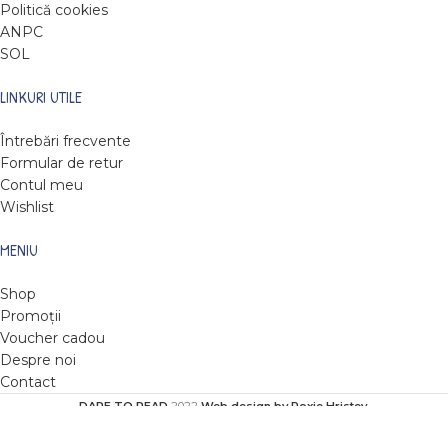
Politică cookies
ANPC
SOL
LINKURI UTILE
Întrebări frecvente
Formular de retur
Contul meu
Wishlist
MENIU
Shop
Promoții
Voucher cadou
Despre noi
Contact
DARE TO READ
2022
Web design by Roxie Hristev
.