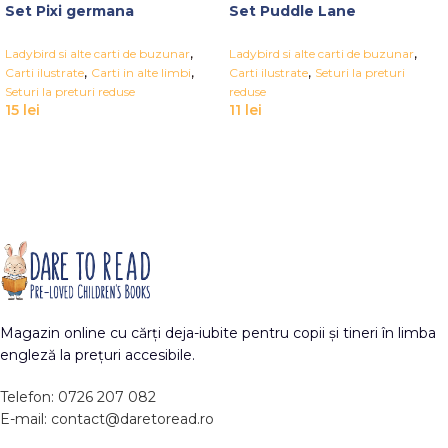
Set Pixi germana
Set Puddle Lane
,
,
Ladybird si alte carti de buzunar
Ladybird si alte carti de buzunar
,
,
,
Carti ilustrate
Carti in alte limbi
Carti ilustrate
Seturi la preturi
Seturi la preturi reduse
reduse
15
lei
11
lei
Magazin online cu cărți deja-iubite pentru copii și tineri în limba
engleză la prețuri accesibile.
Telefon: 0726 207 082
E-mail: contact@daretoread.ro