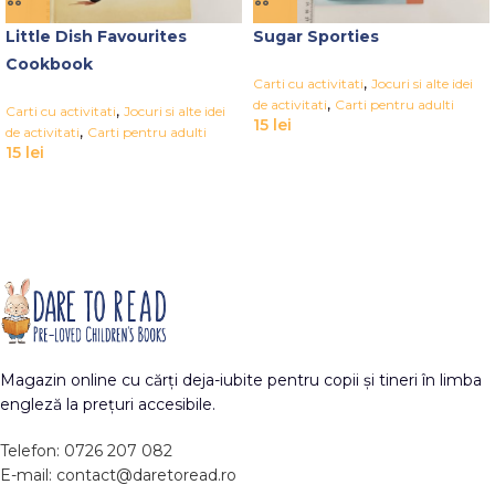
Little Dish Favourites
Sugar Sporties
Cookbook
,
Carti cu activitati
Jocuri si alte idei
,
de activitati
Carti pentru adulti
,
Carti cu activitati
Jocuri si alte idei
15
lei
,
de activitati
Carti pentru adulti
15
lei
Magazin online cu cărți deja-iubite pentru copii și tineri în limba
engleză la prețuri accesibile.
Telefon: 0726 207 082
E-mail: contact@daretoread.ro