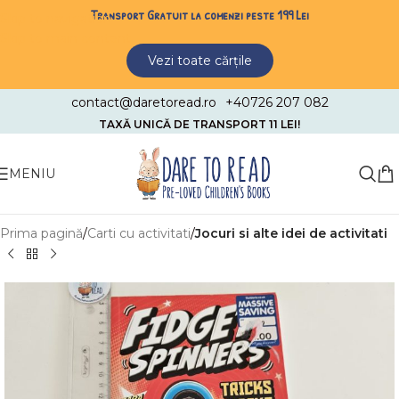
Transport Gratuit la comenzi peste 199 Lei
Skip to navigation
Skip to main content
Vezi toate cărțile
contact@daretoread.ro
+40726 207 082
TAXĂ UNICĂ DE TRANSPORT 11 LEI!
MENIU
Prima pagină
Carti cu activitati
Jocuri si alte idei de activitati