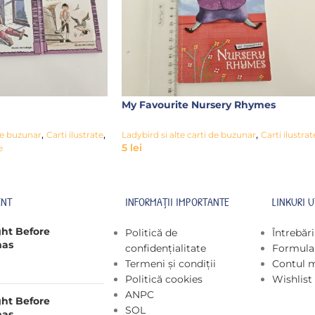
My Favourite Nursery Rhymes
,
,
,
 de buzunar
Carti ilustrate
Ladybird si alte carti de buzunar
Carti ilustrat
5
lei
e
ENT
INFORMAȚII IMPORTANTE
LINKURI U
ght Before
Politică de
Întrebăr
mas
confidențialitate
Formular
Termeni și condiții
Contul 
Politică cookies
Wishlist
ANPC
ght Before
SOL
mas