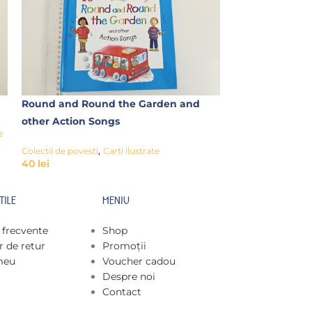
Round and Round the Garden and
Princess Tales
other Action Songs
e
Colectii de povesti
20
lei
,
Colectii de povesti
Carti ilustrate
40
lei
TILE
MENIU
i frecvente
Shop
 de retur
Promoții
meu
Voucher cadou
Despre noi
Contact