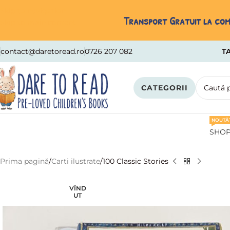
Skip to navigation
Transport Gratuit la come
Skip to main content
contact@daretoread.ro
0726 207 082
TA
CATEGORII
NOUTĂȚ
SHO
Prima pagină
Carti ilustrate
100 Classic Stories
VÎND
UT