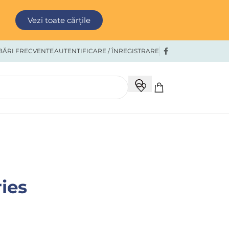
Vezi toate cărțile
BĂRI FRECVENTE
AUTENTIFICARE / ÎNREGISTRARE
ries