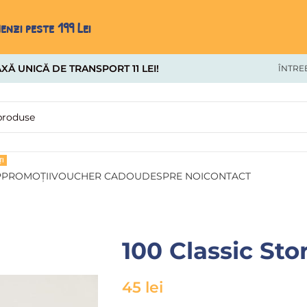
nzi peste 199 Lei
XĂ UNICĂ DE TRANSPORT 11 LEI!
ÎNTRE
I
P
PROMOȚII
VOUCHER CADOU
DESPRE NOI
CONTACT
100 Classic Sto
45
lei