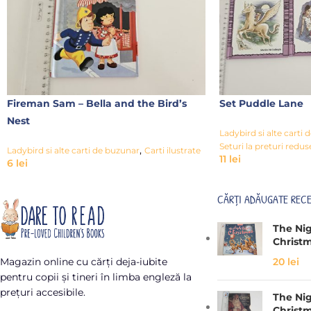
Fireman Sam – Bella and the Bird’s
Set Puddle Lane
Nest
Ladybird si alte carti
Seturi la preturi redus
,
Ladybird si alte carti de buzunar
Carti ilustrate
11
lei
6
lei
CĂRȚI ADĂUGATE REC
The Ni
Christ
20
lei
Magazin online cu cărți deja-iubite
pentru copii și tineri în limba engleză la
prețuri accesibile.
The Ni
Christ